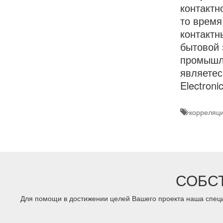
контактн
то время
контактн
бытовой 
промышле
являетес
Electron
корреляци
СОБС
Для помощи в достижении целей Вашего проекта наша специ