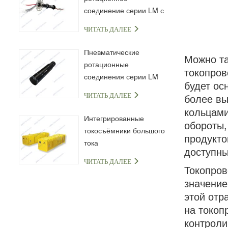
соединение серии LM с
капсульным
ЧИТАТЬ ДАЛЕЕ
токосъёмным кольцом
Пневматические
Можно та
ротационные
токопров
соединения серии LM
будет ос
более вы
ЧИТАТЬ ДАЛЕЕ
кольцами
Интегрированные
обороты,
токосъёмники большого
продукто
тока
доступны
ЧИТАТЬ ДАЛЕЕ
Токопров
значение
этой отр
на токоп
контроли