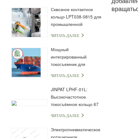
добавлен
вращатьс
Сквозное контактное
кольцо LPT038-0815 для
промышленной
автоматизации и
ЧИТАТЬ ДАЛЕЕ
передачи сигналов
Мощный
интегрированный
токосъемник для
морской и
ЧИТАТЬ ДАЛЕЕ
промышленной техники
JINPAT LPHF-01L:
Высокочастотное
токосъёмное кольцо 67
ГГц с разъёмом 1,85 мм
ЧИТАТЬ ДАЛЕЕ
Электропневматическое
ротационное