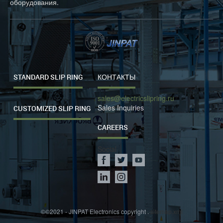
оборудования.
STANDARD SLIP RING
КОНТАКТЫ
sales@electricslipring.ru
Sales Inquiries
CUSTOMIZED SLIP RING
CAREERS
Social
©©2021 - JINPAT Electronics copyright .
sitemap.xml