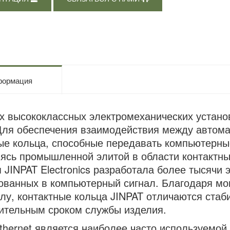
ормация
х высококлассных электромеханических устано
Для обеспечения взаимодействия между автом
ые кольца, способные передавать компьютерные
яясь промышленной элитой в области контактны
 JINPAT Electronics разработала более тысячи 
ованных в компьютерный сигнал. Благодаря м
лу, контактные кольца JINPAT отличаются стаб
ительным сроком службы изделия.
thernet является наиболее часто используемой