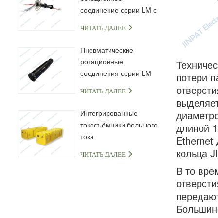
соединение серии LM с
капсульным
ЧИТАТЬ ДАЛЕЕ
токосъёмным кольцом
Пневматические
ротационные
Техничес
соединения серии LM
потери п
отверсти
ЧИТАТЬ ДАЛЕЕ
выделяет
Интегрированные
диаметро
токосъёмники большого
длиной 1
тока
Ethernet
кольца J
ЧИТАТЬ ДАЛЕЕ
В то вре
отверсти
передаю
Большинс