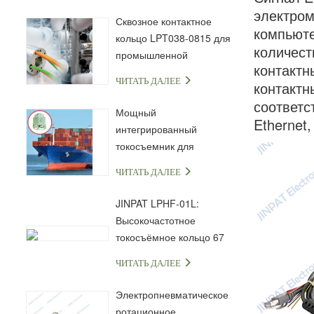
электром
Сквозное контактное
компьюте
кольцо LPT038-0815 для
количест
промышленной
контактн
автоматизации и
ЧИТАТЬ ДАЛЕЕ
контактн
передачи сигналов
соответс
Мощный
Ethernet,
интегрированный
токосъемник для
морской и
ЧИТАТЬ ДАЛЕЕ
промышленной техники
JINPAT LPHF-01L:
Высокочастотное
токосъёмное кольцо 67
ГГц с разъёмом 1,85 мм
ЧИТАТЬ ДАЛЕЕ
Электропневматическое
ротационное