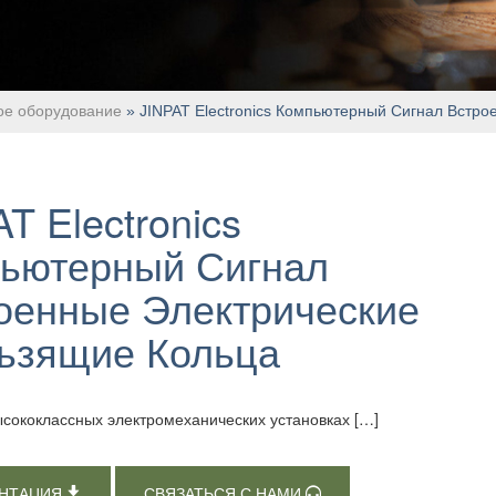
ое оборудование
» JINPAT Electronics Компьютерный Сигнал Встр
T Electronics
ьютерный Сигнал
оенные Электрические
ьзящие Кольца
ысококлассных электромеханических установках […]
НТАЦИЯ
СВЯЗАТЬСЯ С НАМИ