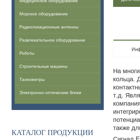
Медицинское оборудование
Морское оборудование
Радиолокационные антенны
Развлекательное оборудование
Инф
Роботы
Строительные машины
На многи
кольца. 
Тахеометры
контактн
Электронно-оптические блоки
т.д. Явл
компания
интегрир
потенциа
также дл
КАТАЛОГ ПРОДУКЦИИ
Сигнал E