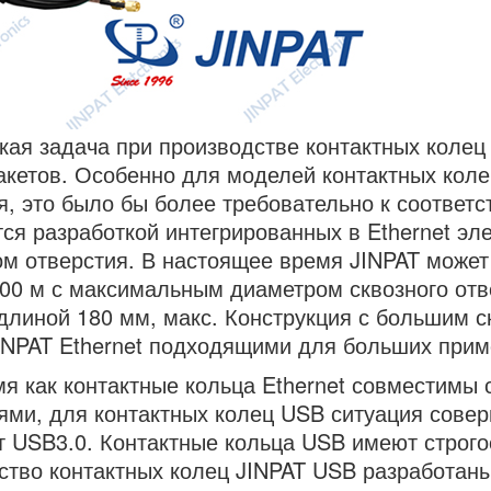
кая задача при производстве контактных колец 
акетов. Особенно для моделей контактных кол
я, это было бы более требовательно к соответст
ся разработкой интегрированных в Ethernet эл
м отверстия. В настоящее время JINPAT может 
00 м с максимальным диаметром сквозного отве
 длиной 180 мм, макс. Конструкция с большим 
INPAT Ethernet подходящими для больших прим
мя как контактные кольца Ethernet совместимы
ями, для контактных колец USB ситуация совер
т USB3.0.
Контактные кольца USB
имеют строго
тво контактных колец JINPAT USB разработаны