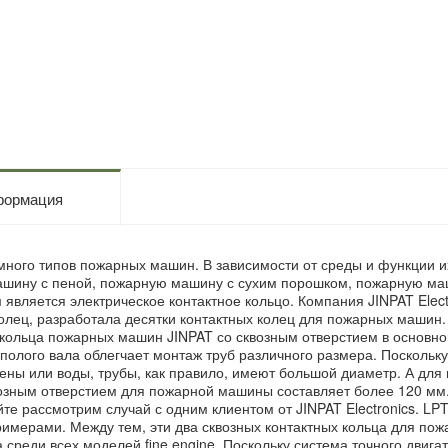
ормация
много типов пожарных машин. В зависимости от среды и функции 
шину с пеной, пожарную машину с сухим порошком, пожарную маш
 является электрическое контактное кольцо. Компания JINPAT Ele
колец, разработала десятки контактных колец для пожарных машин.
кольца пожарных машин JINPAT со сквозным отверстием в основн
 полого вала облегчает монтаж труб различного размера. Посколь
ены или воды, трубы, как правило, имеют большой диаметр. А для
возным отверстием для пожарной машины составляет более 120 мм
йте рассмотрим случай с одним клиентом от JINPAT Electronics. L
имерами. Между тем, эти два сквозных контактных кольца для п
 среди всех моделей fine engine. Поскольку система точного двига