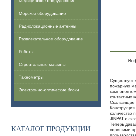
Медицинское оборудование
Морское оборудование
Радиолокационные антенны
Развлекательное оборудование
Роботы
Инф
Строительные машины
Тахеометры
Существует 
пожарную ма
Электронно-оптические блоки
компонентом
контактных 
Скользящие 
Конструкция
количество п
JINPAT с ск
Теперь дава
КАТАЛОГ ПРОДУКЦИИ
хорошими пр
производства