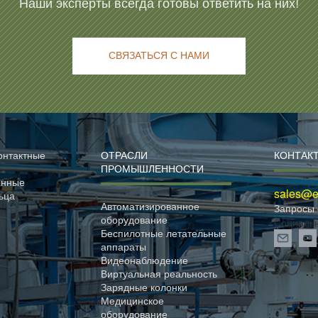
Наши эксперты всегда готовы ответить на них!
СВЯЗАТЬСЯ С НАМИ
онтактные
ОТРАСЛИ
КОНТАК
ПРОМЫШЛЕННОСТИ
анные
sales@el
ьца
Автоматизированное
Запросы 
оборудование
Социаль
Беспилотные летательные
аппараты
Видеонаблюдение
Виртуальная реальность
Зарядные колонки
Медицинское
оборудование