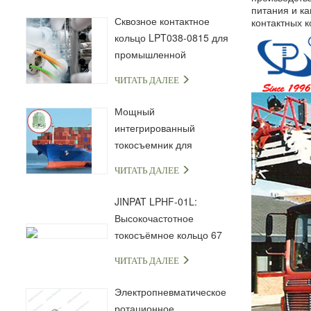
питания и к
Сквозное контактное
контактных к
кольцо LPT038-0815 для
промышленной
автоматизации и
ЧИТАТЬ ДАЛЕЕ
передачи сигналов
Мощный
интегрированный
токосъемник для
морской и
ЧИТАТЬ ДАЛЕЕ
промышленной техники
JINPAT LPHF-01L:
Высокочастотное
токосъёмное кольцо 67
ГГц с разъёмом 1,85 мм
ЧИТАТЬ ДАЛЕЕ
Электропневматическое
ротационное