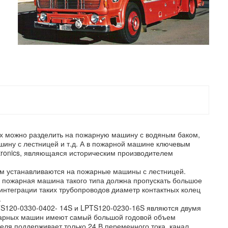
их можно разделить на пожарную машину с водяным баком,
ину с лестницей и т.д. А в пожарной машине ключевым
ctronics, являющаяся историческим производителем
ом устанавливаются на пожарные машины с лестницей.
ку пожарная машина такого типа должна пропускать большое
 интеграции таких трубопроводов диаметр контактных колец
.
PTS120-0330-0402- 14S и LPTS120-0230-16S являются двумя
ожарных машин имеют самый большой годовой объем
теля поддерживает только 24 В переменного тока, канал