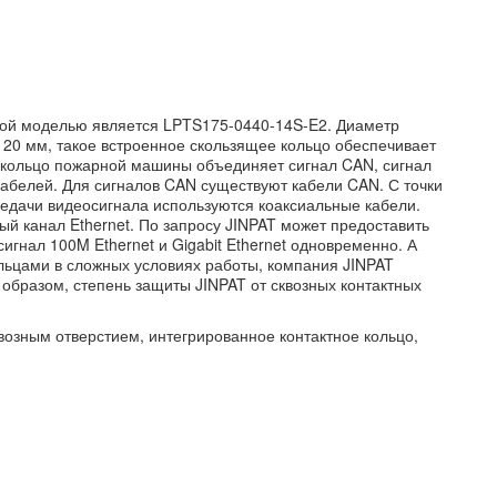
чной моделью является LPTS175-0440-14S-E2. Диаметр
120 мм, такое встроенное скользящее кольцо обеспечивает
е кольцо пожарной машины объединяет сигнал CAN, сигнал
 кабелей. Для сигналов CAN существуют кабели CAN. С точки
редачи видеосигнала используются коаксиальные кабели.
й канал Ethernet. По запросу JINPAT может предоставить
гнал 100M Ethernet и Gigabit Ethernet одновременно. А
ольцами в сложных условиях работы, компания JINPAT
 образом, степень защиты JINPAT от сквозных контактных
квозным отверстием, интегрированное контактное кольцо,