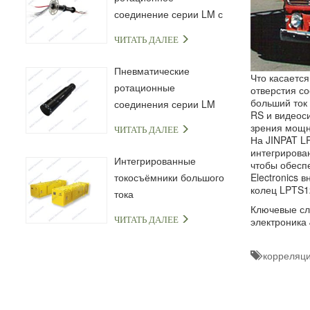
соединение серии LM с
капсульным
ЧИТАТЬ ДАЛЕЕ
токосъёмным кольцом
Пневматические
Что касаетс
ротационные
отверстия с
больший ток
соединения серии LM
RS и видеоси
зрения мощн
ЧИТАТЬ ДАЛЕЕ
На JINPAT L
интегрирован
Интегрированные
чтобы обесп
токосъёмники большого
Electronics 
колец LPTS1
тока
Ключевые сл
ЧИТАТЬ ДАЛЕЕ
электроника
корреляци