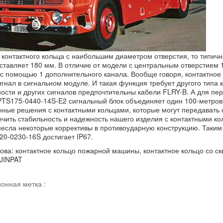
я контактного кольца с наибольшим диаметром отверстия, то типи
оставляет 180 мм. В отличие от модели с центральным отверстием 
 с помощью 1 дополнительного канала. Вообще говоря, контактно
гнал в сигнальном модуле. И такая функция требует другого типа
ости и других сигналов предпочтительны кабели FLRY-B. А для пе
PTS175-0440-14S-E2 сигнальный блок объединяет один 100-метровы
ные решения с контактными кольцами, которые могут передавать си
ечить стабильность и надежность нашего изделия с контактными к
внесла некоторые коррективы в противоударную конструкцию. Таким
20-0230-16S достигает IP67.
ова:
контактное кольцо пожарной машины
, контактное кольцо со с
 JINPAT
онная метка :