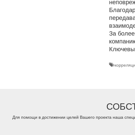
неповреж
Благодар
передава
взаимоде
За более
компанию
Ключевы
корреляци
СОБС
Для помощи в достижении целей Вашего проекта наша специ