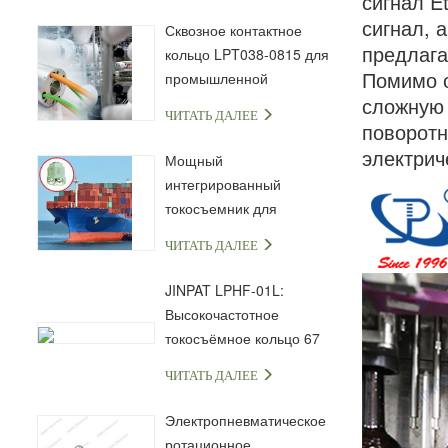
сигнал E
сигнал, 
Сквозное контактное
предлага
кольцо LPT038-0815 для
Помимо о
промышленной
сложную 
автоматизации и
ЧИТАТЬ ДАЛЕЕ
передачи сигналов
поворотн
электрич
Мощный
интегрированный
токосъемник для
морской и
ЧИТАТЬ ДАЛЕЕ
промышленной техники
JINPAT LPHF-01L:
Высокочастотное
токосъёмное кольцо 67
ГГц с разъёмом 1,85 мм
ЧИТАТЬ ДАЛЕЕ
Электропневматическое
ротационное