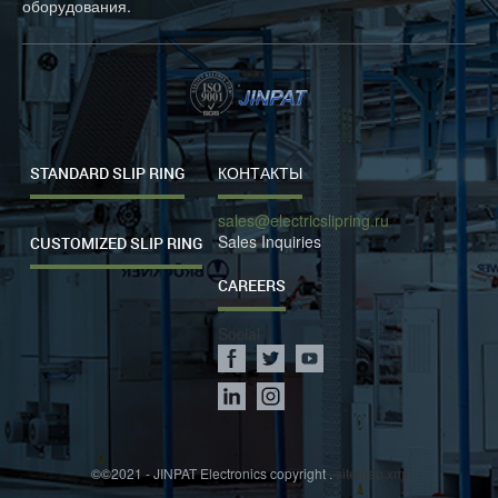
оборудования.
STANDARD SLIP RING
КОНТАКТЫ
sales@electricslipring.ru
Sales Inquiries
CUSTOMIZED SLIP RING
CAREERS
Social
©©2021 - JINPAT Electronics copyright .
sitemap.xml