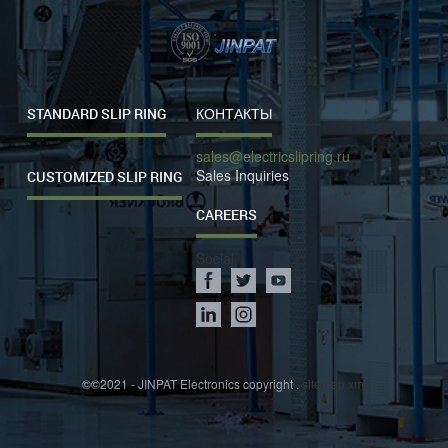
STANDARD SLIP RING
КОНТАКТЫ
sales@electricslipring.ru
Sales Inquiries
CUSTOMIZED SLIP RING
CAREERS
Social
©©2021 - JINPAT Electronics copyright .
sitemap.xml