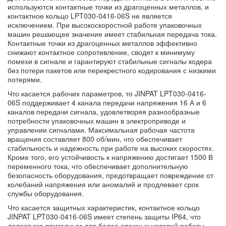
используются контактные точки из драгоценных металлов, и
контактное кольцо LPT030-0416-06S не является
исключением. При высокоскоростной работе упаковочных
машин решающее значение имеет стабильная передача тока.
Контактные точки из драгоценных металлов эффективно
снижают контактное сопротивление, сводят к минимуму
помехи в сигнале и гарантируют стабильные сигналы кодера
без потери пакетов или перекрестного кодирования с низкими
потерями.
Что касается рабочих параметров, то JINPAT LPT030-0416-
06S поддерживает 4 канала передачи напряжения 16 А и 6
каналов передачи сигнала, удовлетворяя разнообразные
потребности упаковочных машин в электроприводе и
управлении сигналами. Максимальная рабочая частота
вращения составляет 800 об/мин, что обеспечивает
стабильность и надежность при работе на высоких скоростях.
Кроме того, его устойчивость к напряжению достигает 1500 В
переменного тока, что обеспечивает дополнительную
безопасность оборудования, предотвращает повреждение от
колебаний напряжения или аномалий и продлевает срок
службы оборудования.
Что касается защитных характеристик, контактное кольцо
JINPAT LPT030-0416-06S имеет степень защиты IP64, что
делает его пригодным для более сложных условий работы.