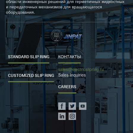
области инженерных решений для герметичных жидкостных
и передаточных механизмов для вращающегося
оборудования.
STANDARD SLIP RING
КОНТАКТЫ
sales@electricslipring.ru
Sales Inquiries
CUSTOMIZED SLIP RING
CAREERS
Social