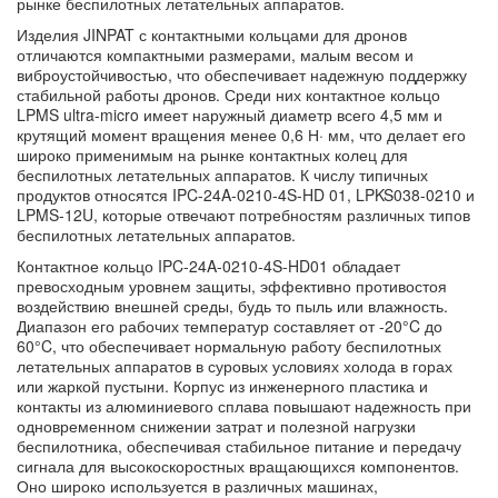
рынке беспилотных летательных аппаратов.
Изделия JINPAT с контактными кольцами для дронов
отличаются компактными размерами, малым весом и
виброустойчивостью, что обеспечивает надежную поддержку
стабильной работы дронов. Среди них контактное кольцо
LPMS ultra-micro имеет наружный диаметр всего 4,5 мм и
крутящий момент вращения менее 0,6 Н· мм, что делает его
широко применимым на рынке контактных колец для
беспилотных летательных аппаратов. К числу типичных
продуктов относятся IPC-24A-0210-4S-HD 01, LPKS038-0210 и
LPMS-12U, которые отвечают потребностям различных типов
беспилотных летательных аппаратов.
Контактное кольцо IPC-24A-0210-4S-HD01 обладает
превосходным уровнем защиты, эффективно противостоя
воздействию внешней среды, будь то пыль или влажность.
Диапазон его рабочих температур составляет от -20°C до
60°C, что обеспечивает нормальную работу беспилотных
летательных аппаратов в суровых условиях холода в горах
или жаркой пустыни. Корпус из инженерного пластика и
контакты из алюминиевого сплава повышают надежность при
одновременном снижении затрат и полезной нагрузки
беспилотника, обеспечивая стабильное питание и передачу
сигнала для высокоскоростных вращающихся компонентов.
Оно широко используется в различных машинах,