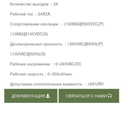
Количество выходов ：24
Рабочий ток ：24X2A
Сопротивление изоляции ：≥100MΩ@500VDC(P)
≥10MΩ@100VDC(S)
Диэлектрическая прочность ：≥500VAC@50Hz(P)
≥100VAC@50Hz(S)
Рабочее напряжение ：0~240VAC/DC
Рабочая скорость：0~300об/мин
Допустимая относительная влажность ：≤60%RH
ДОКУМЕНТАЦИЯ
СВЯЗАТЬСЯ С НАМИ