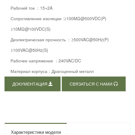
Рабочий ток ：15×2A
Сопротивление изоляции :≥100MΩ@500VDC(P)
≥10MΩ@100VDC(S)
Диэлектрическая прочность ：≥500VAC@50Hz(P)
≥100VAC@50Hz(S)
Рабочее напряжение ：240VAC/DC
Материал корпуса：Драгоценный металл
ДОКУМЕНТАЦИЯ
СВЯЗАТЬСЯ С НАМИ
Характеристики модели