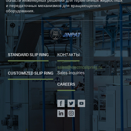
области инженерных решений для герметичных жидкостных
и передаточных механизмов для вращающегося
оборудования.
STANDARD SLIP RING
КОНТАКТЫ
sales@electricslipring.ru
Sales Inquiries
CUSTOMIZED SLIP RING
CAREERS
Social