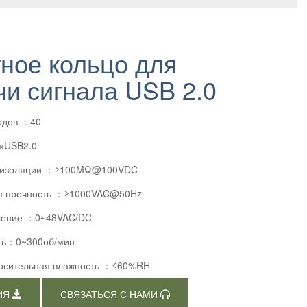
тное кольцо для
чи сигнала USB 2.0
одов ：40
8×USB2.0
е изоляции ：≥100MΩ@100VDC
ая прочность ：≥1000VAC@50Hz
жение ：0~48VAC/DC
сть：0~300об/мин
носительная влажность ：≤60%RH
ИЯ
СВЯЗАТЬСЯ С НАМИ