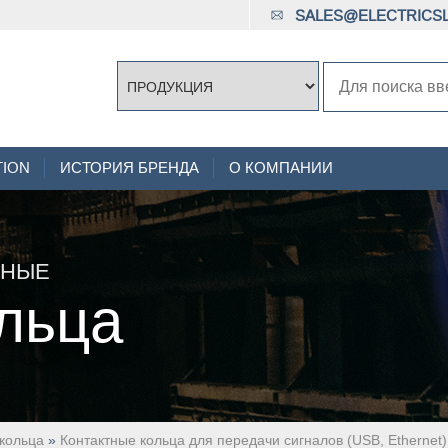
SALES@ELECTRICSL
TION
ИСТОРИЯ БРЕНДА
О КОМПАНИИ
ННЫЕ
льца
кольца
»
Контактные кольца для передачи сигналов (USB, Ethernet)