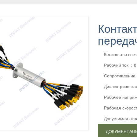
Контак
переда
Количество вых
Рабочий ток ：
Сопротивлени
Диэлектрическ
Рабочее напря
Рабочая скоро
Допустимая от
ДОКУМЕНТАЦ