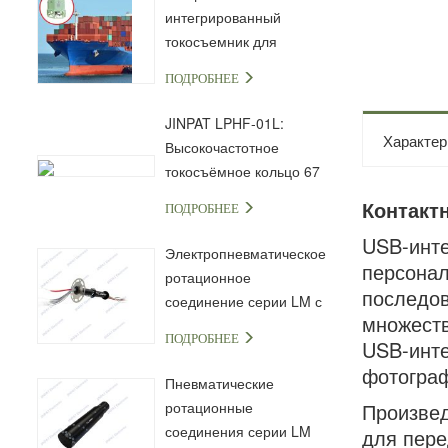
интегрированный
токосъемник для
морской и
ПОДРОБНЕЕ
промышленной техники
JINPAT LPHF-01L:
Характер
Высокочастотное
токосъёмное кольцо 67
ГГц с разъёмом 1,85 мм
Контакт
ПОДРОБНЕЕ
USB-инте
Электропневматическое
персонал
ротационное
последов
соединение серии LM с
множеств
капсульным
ПОДРОБНЕЕ
USB-инте
токосъёмным кольцом
фотограф
Пневматические
ротационные
Произвед
соединения серии LM
для пере