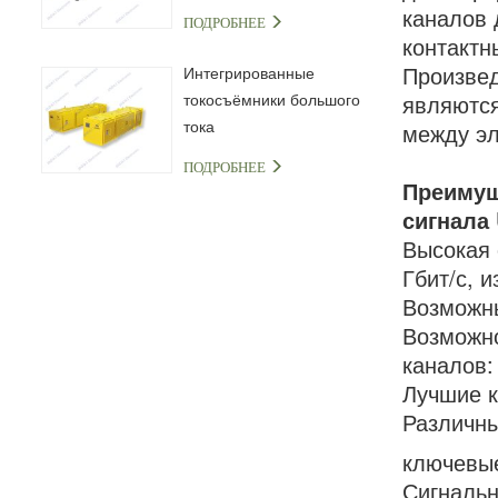
каналов 
ПОДРОБНЕЕ
контактн
Произвед
Интегрированные
токосъёмники большого
являютс
тока
между эл
ПОДРОБНЕЕ
Преимущ
сигнала
Высокая 
Гбит/с, 
Возможны
Возможно
каналов:
Лучшие к
Различны
ключевые
Сигнальн