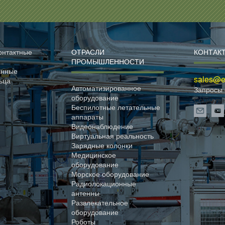
онтактные
ОТРАСЛИ
КОНТАК
ПРОМЫШЛЕННОСТИ
анные
sales@el
ьца
Автоматизированное
Запросы 
оборудование
Социаль
Беспилотные летательные
аппараты
Видеонаблюдение
Виртуальная реальность
Зарядные колонки
Медицинское
оборудование
Морское оборудование
Радиолокационные
антенны
Развлекательное
оборудование
Роботы