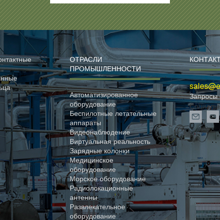
онтактные
ОТРАСЛИ
КОНТАК
ПРОМЫШЛЕННОСТИ
анные
sales@el
ьца
Автоматизированное
Запросы 
оборудование
Социаль
Беспилотные летательные
аппараты
Видеонаблюдение
Виртуальная реальность
Зарядные колонки
Медицинское
оборудование
Морское оборудование
Радиолокационные
антенны
Развлекательное
оборудование