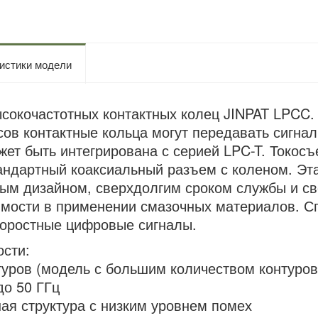
истики модели
сокочастотных контактных колец JINPAT LPCC.
ов контактные кольца могут передавать сигна
ет быть интегрирована с серией LPC-T. Токос
андартный коаксиальный разъем с коленом. Эта
ым дизайном, сверхдолгим сроком службы и с
мости в применении смазочных материалов. С
оростные цифровые сигналы.
сти:
туров (модель с большим количеством контуров
до 50 ГГц
ая структура с низким уровнем помех