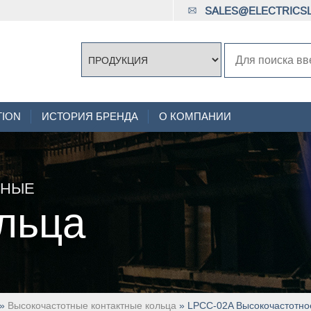
SALES@ELECTRICSL
TION
ИСТОРИЯ БРЕНДА
О КОМПАНИИ
ННЫЕ
льца
»
Высокочастотные контактные кольца
» LPCC-02A Высокочастотное