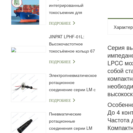
интегрированный
токосъемник для
морской и
ПОДРОБНЕЕ
промышленной техники
Характер
JINPAT LPHF-01L:
Высокочастотное
Серия вы
токосъёмное кольцо 67
импеданс
ГГц с разъёмом 1,85 мм
LPCC мож
ПОДРОБНЕЕ
собой ст
Электропневматическое
компактн
ротационное
необходи
соединение серии LM с
высокоск
капсульным
ПОДРОБНЕЕ
Особенно
токосъёмным кольцом
До 4 кон
Пневматические
Частота 
ротационные
Компактн
соединения серии LM