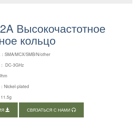
2A Высокочастотное
ное кольцо
а：SMA/MCX/SMB/N/other
e： DC-3GHz
Ohm
а：Nickel-plated
：11.5g
ИЯ
СВЯЗАТЬСЯ С НАМИ