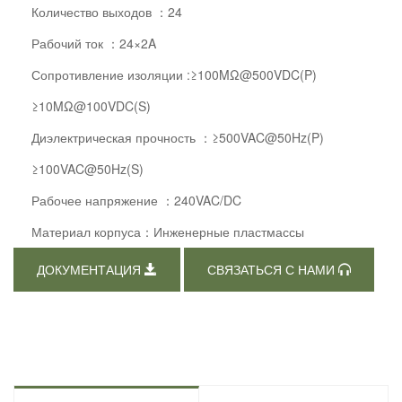
Количество выходов ：24
Рабочий ток ：24×2A
Сопротивление изоляции :≥100MΩ@500VDC(P)
≥10MΩ@100VDC(S)
Диэлектрическая прочность ：≥500VAC@50Hz(P)
≥100VAC@50Hz(S)
Рабочее напряжение ：240VAC/DC
Материал корпуса：Инженерные пластмассы
ДОКУМЕНТАЦИЯ
СВЯЗАТЬСЯ С НАМИ