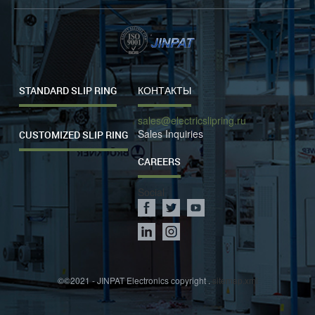
STANDARD SLIP RING
КОНТАКТЫ
sales@electricslipring.ru
Sales Inquiries
CUSTOMIZED SLIP RING
CAREERS
Social
©©2021 - JINPAT Electronics copyright .
sitemap.xml