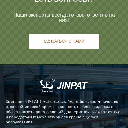
Наши эксперты всегда готовы ответить на
них!
СВЯЗАТЬСЯ С НАМИ
Компания JINPAT Electronics снабжает большое количество
отраслей мировой промышленности, являясь лидером в
области инженерных решений для герметичных жидкостных
и передаточных механизмов для вращающегося
оборудования.