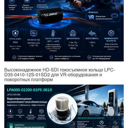
Высоконадежное HD-SDI токосъемное кольцо LPC-
D35-0410-12S-01SD2 для VR-оборудования и
поворотных платформ